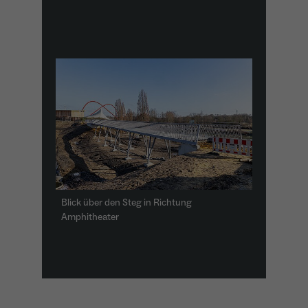
Name
_ga
Anbieter
Google Analytics
Laufzeit
1 Jahr
Zweck
Unterscheidung der Webseitenbesucher.
Name
_ga_TNS3S6RE8W
Blick über den Steg in Richtung
Amphitheater
Anbieter
Google LLC
Laufzeit
2 Jahre
Vergibt eine zufällige, pseudonyme ID, damit
Zweck
erkannt wird, ob ein Besucher neu oder