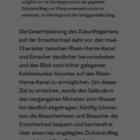
möglich ist. Im Vordergrund ist der geplante
Zickzack-Weg zur Uferpromenade schon zu
Anbieter
Matomo
erkennen, im Hintergrund der fertiggestellte Steg.
Aktivierung Mehrsprachigkeit
Name
PHPSESSID
Laufzeit
13 Monate
Diese Cookies ermöglichen die automatische Übersetzung
Die Gesamtplanung des Zukunftsgartens
der Website-Inhalte durch GTranslate.
Anbieter
Session Cookies
Dient zur anonymen Wiedererkennung eines
auf der Emscherinsel sieht vor, den Insel-
Zweck
Besuchers.
Cookie-Informationen anzeigen
Name
googtrans
Charakter zwischen Rhein-Herne-Kanal
Sessio-Cookie wird beim Schliessen der
Laufzeit
und Emscher deutlicher hervorzuheben
Webseite wieder gelöscht
Anbieter
GTranslate Inc.
und den Blick vom höher gelegenen
PHPs Standard Sitzungs-Identifikation
Laufzeit
1 Jahr
Kohlenbunker hinunter auf den Rhein-
Zweck
Name
_pk_ses*
(Formulare).
Herne-Kanal zu ermöglichen. Um dieses
Speichert die vom Nutzer gewählte Sprache
Anbieter
Matomo
Ziel zu erreichen, wurde das Gelände in
Zweck
für die automatische Übersetzung der
den vergangenen Monaten zum Wasser
Website.
Laufzeit
30 Minuten
hin deutlich abgetragen. Künftig können
Name
be_typo_user
Speichert vorübergehend Daten der
nun die Besucherinnen und Besucher der
Zweck
Anbieter
TYPO3
aktuellen Sitzung.
Emscherinsel bequem und barrierefrei
über einen neu angelegten Zickzack-Weg
Laufzeit
Ende der Sitzung