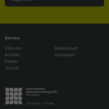
Anbieter
Meta Platforms Inc. (Facebook)
Laufzeit
4 Monate
- Wiedererkennung von Nutzern zwischen
Websites - Ausspielung personalisierter
Zweck
Werbung - Messung von Conversions aus
Service
Facebook-/Instagram-Werbung
Über uns
Datenschutz
Kontakt
Impressum
Presse
Join us!