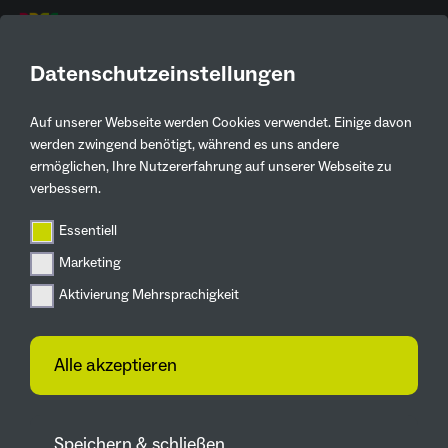
DE
Datenschutzeinstellungen
Auf unserer Webseite werden Cookies verwendet. Einige davon
Aktuelles
werden zwingend benötigt, während es uns andere
ermöglichen, Ihre Nutzererfahrung auf unserer Webseite zu
Zurück
verbessern.
Essentiell
Zukunftsgärten
Marketing
Zukunftsgarten
Aktivierung Mehrsprachigkeit
Gelsenkirchen - Steg
„Kanalblick“
Alle akzeptieren
fertiggestellt
13.02.2026
Speichern & schließen