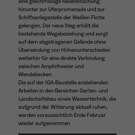
eine gleichmäßige Rasenböschung
Dieser Cookie teilt der Webseite mit, ob ein
hinunter zur Uferpromenade und zur
Name
_pk_ref.*
Zweck
Besucher im Typo3-Backend angemeldet ist
Schiffsanlegestelle der Weißen Flotte
und die Rechte besitzt diese zu verwalten.
Anbieter
Matomo
gelangen. Der neue Steg erhält die
bestehende Wegebeziehung und sorgt
Laufzeit
6 Monate
auf dem abgetragenen Gelände ohne
Name
cookie_optin
Überwindung von Höhenunterschieden
Zweck
Speichert die Herkunft des Besuchers.
weiterhin für eine direkte Verbindung
Anbieter
Sgalinski
zwischen Amphitheater und
Wendebecken.
Laufzeit
1 Monat
Name
MATOMO_SESSID
Die auf der IGA-Baustelle anstehenden
Speichert den Zustimmungsstatus des
Arbeiten in den Bereichen Garten- und
Anbieter
Matomo
Zweck
Benutzers für Cookies auf der aktuellen
Landschaftsbau sowie Wassertechnik, die
Domäne.
Laufzeit
Sitzung
aufgrund der Witterung aktuell ruhen,
werden voraussichtlich Ende Februar
Temporäre Session-ID, ohne
Zweck
wieder aufgenommen
personenbezogene Daten.