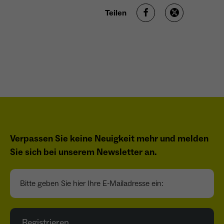
wiederkehrend ist.
Teilen
Name
_gcl_au
Anbieter
Google LLC
Laufzeit
4 Monate
- Wird von Google Ads / Google Tag Manager
verwendet - Dient der Conversion-Erfassung
Verpassen Sie keine Neuigkeit mehr und melden
Zweck
und Werbewirksamkeitsmessung - Hilft zu
verstehen, wie Nutzer mit Anzeigen
Sie sich bei unserem Newsletter an.
interagieren
Bitte geben Sie hier Ihre E-Mailadresse ein:
Name
_fbp
Registrieren