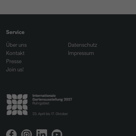
Name
_ga
Anbieter
Google Analytics
Service
Laufzeit
1 Jahr
Über uns
Datenschutz
Kontakt
Impressum
Zweck
Unterscheidung der Webseitenbesucher.
Presse
Join us!
Name
_ga_TNS3S6RE8W
Anbieter
Google LLC
Laufzeit
2 Jahre
Vergibt eine zufällige, pseudonyme ID, damit
Zweck
erkannt wird, ob ein Besucher neu oder