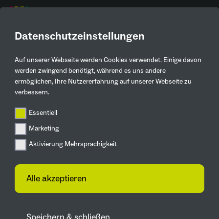
DE
Datenschutzeinstellungen
Unseren Newsletter jetzt
abonnieren
Auf unserer Webseite werden Cookies verwendet. Einige davon
werden zwingend benötigt, während es uns andere
ermöglichen, Ihre Nutzererfahrung auf unserer Webseite zu
verbessern.
Immer informiert bleiben
Essentiell
Marketing
In unserem monatlichen Newsletter erfahrt ihr
Aktivierung Mehrsprachigkeit
alle Neuigkeiten zu spannenden Projekten und
Veranstaltungen der IGA 2027. Wir halten euch
auf dem Laufenden, was die fünf
Alle akzeptieren
ZUKUNFTSGÄRTEN, unsere Projekte aus der
Ebene UNSERE GÄRTEN und die Initiativen
unserer Mitmachebene MEIN GARTEN angeht.
Speichern & schließen