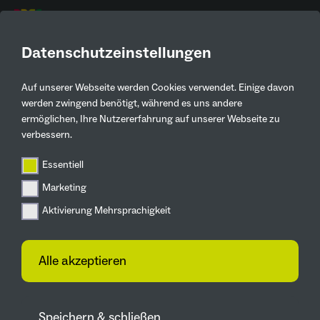
DE
Datenschutzeinstellungen
AKTUELLE
PRESSEMELDUNGEN
Auf unserer Webseite werden Cookies verwendet. Einige davon
werden zwingend benötigt, während es uns andere
ermöglichen, Ihre Nutzererfahrung auf unserer Webseite zu
Zurück
verbessern.
Essentiell
Mein Garten
Marketing
Garten-Paradiese öffnen
Aktivierung Mehrsprachigkeit
im ganzen Ruhrgebiet
26.05.2025
Alle akzeptieren
IGA 2027-Projekt „Offene
Gartenpforte“ am 6. Juli 2025 mit
Begrüßungsgeschenk
Speichern & schließen