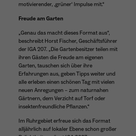
motivierender, ‚grüner‘ Impulse mit.“
Anbieter
Meta Platforms Inc. (Facebook)
Laufzeit
4 Monate
Freude am Garten
- Wiedererkennung von Nutzern zwischen
„Genau das macht dieses Format aus“,
Websites - Ausspielung personalisierter
Zweck
beschreibt Horst Fischer, Geschäftsführer
Werbung - Messung von Conversions aus
der IGA 207. „Die Gartenbesitzer teilen mit
Facebook-/Instagram-Werbung
ihren Gästen die Freude am eigenen
Garten, tauschen sich über ihre
Erfahrungen aus, geben Tipps weiter und
alle erleben einen schönen Tag mit vielen
neuen Anregungen – zum naturnahen
Gärtnern, dem Verzicht auf Torf oder
insektenfreundliche Pflanzen.“
Im Ruhrgebiet erfreue sich das Format
alljährlich auf lokaler Ebene schon großer