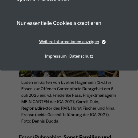
Nur essentielle Cookies akzeptieren
Weitere Informationen anzeigen
Essentiell
Essentielle Cookies werden für grundlegende Funktionen
Impressum
|
Datenschutz
der Webseite benötigt. Dadurch ist gewährleistet, dass die
Webseite einwandfrei funktioniert.
Cookie-Informationen anzeigen
Name
fe_typo_user
Luden im Garten von Eveline Hagemann (2.v.l.) in
Essen zur Offenen Gartenpforte Ruhrgebiet am 6.
Anbieter
TYPO3
Juli 2025 ein: v.l. Friederike Fass, Projektmanagerin
Marketing
MEIN GARTEN der IGA 2027, Garrelt Duin,
Laufzeit
1 Year
Marketing-Cookies werden von uns verwendet, um das
Regionaldirektor des RVR, Horst Fischer und Nina
Verhalten der Besuchenden auf der Webseite
Frense (beide Geschäftsführung der IGA 2027).
Dieses Cookie wird verwendet, um Ihre
nachzuvollziehen. Es hilft uns die Nutzererfahrung der
Foto: Dennis Dudda
Website zu analysieren und die Inhalte zu verbessern.
Zweck
Cookie-Einstellungen für diese Website zu
speichern.
Cookie-Informationen anzeigen
Name
_pk_id*
Essen/Ruhrgebiet.
Sonst Familien und