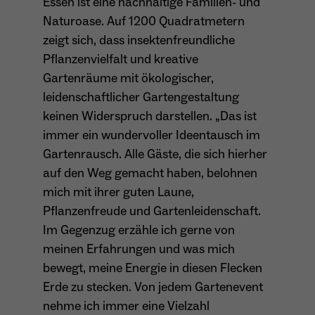
Essen ist eine nachhaltige Familien- und
wiederkehrend ist.
Naturoase. Auf 1200 Quadratmetern
zeigt sich, dass insektenfreundliche
Pflanzenvielfalt und kreative
Name
_gcl_au
Gartenräume mit ökologischer,
leidenschaftlicher Gartengestaltung
Anbieter
Google LLC
keinen Widerspruch darstellen. „Das ist
immer ein wundervoller Ideentausch im
Laufzeit
4 Monate
Gartenrausch. Alle Gäste, die sich hierher
- Wird von Google Ads / Google Tag Manager
auf den Weg gemacht haben, belohnen
verwendet - Dient der Conversion-Erfassung
mich mit ihrer guten Laune,
Zweck
und Werbewirksamkeitsmessung - Hilft zu
Pflanzenfreude und Gartenleidenschaft.
verstehen, wie Nutzer mit Anzeigen
interagieren
Im Gegenzug erzähle ich gerne von
meinen Erfahrungen und was mich
bewegt, meine Energie in diesen Flecken
Erde zu stecken. Von jedem Gartenevent
Name
_fbp
nehme ich immer eine Vielzahl