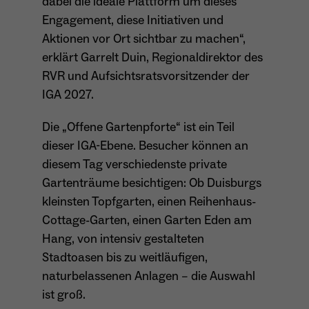
dabei die ideale Plattform um dieses
Dieser Cookie teilt der Webseite mit, ob ein
Engagement, diese Initiativen und
Name
_pk_ref.*
Zweck
Besucher im Typo3-Backend angemeldet ist
Aktionen vor Ort sichtbar zu machen“,
und die Rechte besitzt diese zu verwalten.
Anbieter
Matomo
erklärt Garrelt Duin, Regionaldirektor des
RVR und Aufsichtsratsvorsitzender der
Laufzeit
6 Monate
IGA 2027.
Name
cookie_optin
Zweck
Speichert die Herkunft des Besuchers.
Die „Offene Gartenpforte“ ist ein Teil
Anbieter
Sgalinski
dieser IGA-Ebene. Besucher können an
diesem Tag verschiedenste private
Laufzeit
1 Monat
Name
MATOMO_SESSID
Gartenträume besichtigen: Ob Duisburgs
kleinsten Topfgarten, einen Reihenhaus-
Speichert den Zustimmungsstatus des
Anbieter
Matomo
Zweck
Benutzers für Cookies auf der aktuellen
Cottage-Garten, einen Garten Eden am
Domäne.
Hang, von intensiv gestalteten
Laufzeit
Sitzung
Stadtoasen bis zu weitläufigen,
Temporäre Session-ID, ohne
naturbelassenen Anlagen – die Auswahl
Zweck
personenbezogene Daten.
ist groß.