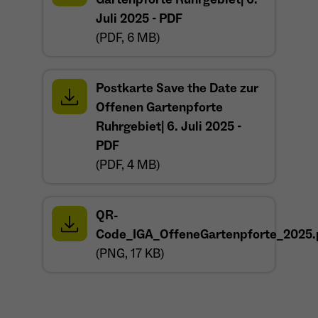
öffnet sich in einem neuen Tab
Juli 2025 - PDF
(PDF, 6 MB)
Postkarte Save the Date zur
Offenen Gartenpforte
Ruhrgebiet| 6. Juli 2025 -
öffnet sich in einem neuen Tab
PDF
(PDF, 4 MB)
QR-
Code_IGA_OffeneGartenpforte_2025.
öffnet sich in einem neuen Tab
(PNG, 17 KB)