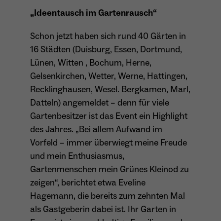
„Ideentausch im Gartenrausch“
Name
_ga
Schon jetzt haben sich rund 40 Gärten in
16 Städten (Duisburg, Essen, Dortmund,
Anbieter
Google Analytics
Lünen, Witten , Bochum, Herne,
Laufzeit
1 Jahr
Gelsenkirchen, Wetter, Werne, Hattingen,
Recklinghausen, Wesel. Bergkamen, Marl,
Zweck
Unterscheidung der Webseitenbesucher.
Datteln) angemeldet – denn für viele
Gartenbesitzer ist das Event ein Highlight
des Jahres.
„Bei allem Aufwand im
Name
_ga_TNS3S6RE8W
Vorfeld – immer überwiegt meine Freude
und mein Enthusiasmus,
Anbieter
Google LLC
Gartenmenschen mein Grünes Kleinod zu
zeigen“, berichtet etwa Eveline
Laufzeit
2 Jahre
Hagemann, die bereits zum zehnten Mal
Vergibt eine zufällige, pseudonyme ID, damit
als Gastgeberin dabei ist. Ihr Garten in
Zweck
erkannt wird, ob ein Besucher neu oder