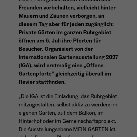
Freunden vorbehalten, vielleicht hinter
Anbieter
Matomo
Mauern und Zäunen verborgen, an
Aktivierung Mehrsprachigkeit
Name
PHPSESSID
Laufzeit
13 Monate
diesem Tag aber für jeden zugänglich:
Diese Cookies ermöglichen die automatische Übersetzung
der Website-Inhalte durch GTranslate.
Private Gärten im ganzen Ruhrgebiet
Anbieter
Session Cookies
Dient zur anonymen Wiedererkennung eines
Zweck
öffnen am 6. Juli ihre Pforten für
Besuchers.
Cookie-Informationen anzeigen
Name
googtrans
Besucher. Organisiert von der
Sessio-Cookie wird beim Schliessen der
Laufzeit
Webseite wieder gelöscht
Internationalen Gartenausstellung 2027
Anbieter
GTranslate Inc.
(IGA), wird erstmalig eine „Offene
PHPs Standard Sitzungs-Identifikation
Laufzeit
1 Jahr
Zweck
Name
_pk_ses*
Gartenpforte“ gleichzeitig überall im
(Formulare).
Revier stattfinden.
Speichert die vom Nutzer gewählte Sprache
Anbieter
Matomo
Zweck
für die automatische Übersetzung der
„Die IGA ist die Einladung, das Ruhrgebiet
Website.
Laufzeit
30 Minuten
mitzugestalten, selbst aktiv zu werden: im
Name
be_typo_user
Speichert vorübergehend Daten der
eigenen Garten, auf dem Balkon, im
Zweck
Anbieter
TYPO3
aktuellen Sitzung.
Hinterhof oder im Gemeinschaftsprojekt.
Die Ausstellungsebene MEIN GARTEN ist
Laufzeit
Ende der Sitzung