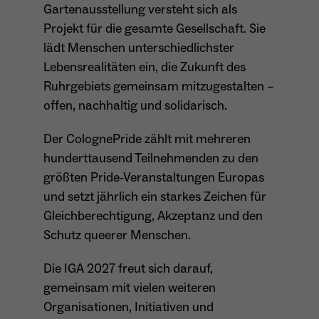
Gartenausstellung versteht sich als
Anbieter
Meta Platforms Inc. (Facebook)
Projekt für die gesamte Gesellschaft. Sie
Laufzeit
4 Monate
lädt Menschen unterschiedlichster
Lebensrealitäten ein, die Zukunft des
- Wiedererkennung von Nutzern zwischen
Ruhrgebiets gemeinsam mitzugestalten –
Websites - Ausspielung personalisierter
Zweck
Werbung - Messung von Conversions aus
offen, nachhaltig und solidarisch.
Facebook-/Instagram-Werbung
Der ColognePride zählt mit mehreren
hunderttausend Teilnehmenden zu den
größten Pride-Veranstaltungen Europas
und setzt jährlich ein starkes Zeichen für
Gleichberechtigung, Akzeptanz und den
Schutz queerer Menschen.
Die IGA 2027 freut sich darauf,
gemeinsam mit vielen weiteren
Organisationen, Initiativen und