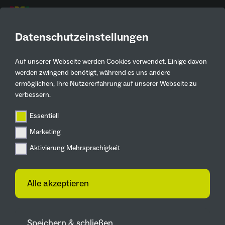
DE
Datenschutzeinstellungen
AKTUELLE
PRESSEMELDUNGEN
Auf unserer Webseite werden Cookies verwendet. Einige davon
werden zwingend benötigt, während es uns andere
ermöglichen, Ihre Nutzererfahrung auf unserer Webseite zu
Zurück
verbessern.
Essentiell
IGA 2027
IGA 2027 Ruhrgebiet
Marketing
zeigt Flagge beim
Aktivierung Mehrsprachigkeit
ColognePride
Alle akzeptieren
„Gärten für alle“ – Internationale
Gartenausstellung setzt Zeichen für
Vielfalt, Offenheit und Zusammenhalt
Speichern & schließen
02.07.2026