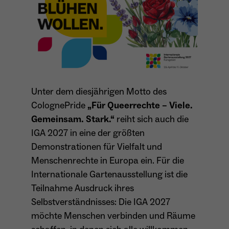
Anbieter
Matomo
Aktivierung Mehrsprachigkeit
Name
PHPSESSID
Laufzeit
13 Monate
Diese Cookies ermöglichen die automatische Übersetzung
der Website-Inhalte durch GTranslate.
Anbieter
Session Cookies
Dient zur anonymen Wiedererkennung eines
Zweck
Besuchers.
Cookie-Informationen anzeigen
Name
googtrans
Sessio-Cookie wird beim Schliessen der
Laufzeit
Unter dem diesjährigen Motto des
Webseite wieder gelöscht
Anbieter
GTranslate Inc.
ColognePride
„Für Queerrechte – Viele.
PHPs Standard Sitzungs-Identifikation
Laufzeit
1 Jahr
Gemeinsam. Stark.“
reiht sich auch die
Zweck
Name
_pk_ses*
(Formulare).
IGA 2027 in eine der größten
Speichert die vom Nutzer gewählte Sprache
Anbieter
Matomo
Demonstrationen für Vielfalt und
Zweck
für die automatische Übersetzung der
Menschenrechte in Europa ein. Für die
Website.
Laufzeit
30 Minuten
Internationale Gartenausstellung ist die
Name
be_typo_user
Speichert vorübergehend Daten der
Teilnahme Ausdruck ihres
Zweck
Anbieter
TYPO3
aktuellen Sitzung.
Selbstverständnisses: Die IGA 2027
möchte Menschen verbinden und Räume
Laufzeit
Ende der Sitzung