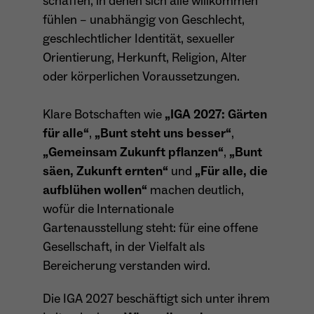
schaffen, in denen sich alle willkommen
Dieser Cookie teilt der Webseite mit, ob ein
fühlen – unabhängig von Geschlecht,
Name
_pk_ref.*
Zweck
Besucher im Typo3-Backend angemeldet ist
geschlechtlicher Identität, sexueller
und die Rechte besitzt diese zu verwalten.
Anbieter
Matomo
Orientierung, Herkunft, Religion, Alter
oder körperlichen Voraussetzungen.
Laufzeit
6 Monate
Klare Botschaften wie
„IGA 2027: Gärten
Name
cookie_optin
Zweck
Speichert die Herkunft des Besuchers.
für alle“
,
„Bunt steht uns besser“
,
Anbieter
Sgalinski
„Gemeinsam Zukunft pflanzen“
,
„Bunt
säen, Zukunft ernten“
und
„Für alle, die
Laufzeit
1 Monat
Name
MATOMO_SESSID
aufblühen wollen“
machen deutlich,
Speichert den Zustimmungsstatus des
wofür die Internationale
Anbieter
Matomo
Zweck
Benutzers für Cookies auf der aktuellen
Gartenausstellung steht: für eine offene
Domäne.
Laufzeit
Sitzung
Gesellschaft, in der Vielfalt als
Bereicherung verstanden wird.
Temporäre Session-ID, ohne
Zweck
personenbezogene Daten.
Die IGA 2027 beschäftigt sich unter ihrem