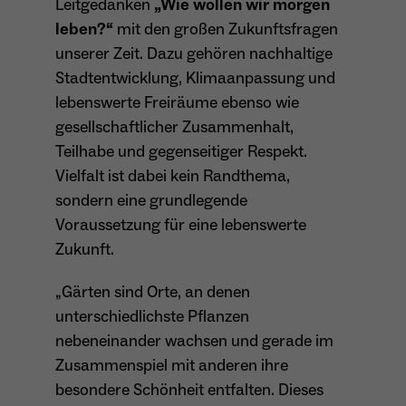
Leitgedanken
„Wie wollen wir morgen
leben?“
mit den großen Zukunftsfragen
unserer Zeit. Dazu gehören nachhaltige
Name
_ga
Stadtentwicklung, Klimaanpassung und
Anbieter
Google Analytics
lebenswerte Freiräume ebenso wie
gesellschaftlicher Zusammenhalt,
Laufzeit
1 Jahr
Teilhabe und gegenseitiger Respekt.
Zweck
Unterscheidung der Webseitenbesucher.
Vielfalt ist dabei kein Randthema,
sondern eine grundlegende
Voraussetzung für eine lebenswerte
Zukunft.
Name
_ga_TNS3S6RE8W
„Gärten sind Orte, an denen
Anbieter
Google LLC
unterschiedlichste Pflanzen
Laufzeit
2 Jahre
nebeneinander wachsen und gerade im
Zusammenspiel mit anderen ihre
Vergibt eine zufällige, pseudonyme ID, damit
besondere Schönheit entfalten. Dieses
Zweck
erkannt wird, ob ein Besucher neu oder