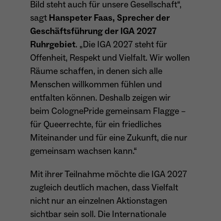
Bild steht auch für unsere Gesellschaft“,
wiederkehrend ist.
sagt
Hanspeter Faas, Sprecher der
Geschäftsführung der IGA 2027
Ruhrgebiet
. „Die IGA 2027 steht für
Name
_gcl_au
Offenheit, Respekt und Vielfalt. Wir wollen
Räume schaffen, in denen sich alle
Anbieter
Google LLC
Menschen willkommen fühlen und
Laufzeit
4 Monate
entfalten können. Deshalb zeigen wir
beim ColognePride gemeinsam Flagge –
- Wird von Google Ads / Google Tag Manager
für Queerrechte, für ein friedliches
verwendet - Dient der Conversion-Erfassung
Miteinander und für eine Zukunft, die nur
Zweck
und Werbewirksamkeitsmessung - Hilft zu
verstehen, wie Nutzer mit Anzeigen
gemeinsam wachsen kann.“
interagieren
Mit ihrer Teilnahme möchte die IGA 2027
zugleich deutlich machen, dass Vielfalt
nicht nur an einzelnen Aktionstagen
Name
_fbp
sichtbar sein soll. Die Internationale