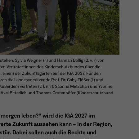
Anbieter
Matomo
Name
PHPSESSID
Aktivierung Mehrsprachigkeit
Laufzeit
13 Monate
Diese Cookies ermöglichen die automatische Übersetzung der
Anbieter
Session Cookies
Website-Inhalte durch GTranslate.
Dient zur anonymen Wiedererkennung eines
Zweck
Sessio-Cookie wird beim Schliessen der Webseite
Besuchers.
Cookie-Informationen anzeigen
Name
googtrans
Laufzeit
wieder gelöscht
Anbieter
GTranslate Inc.
Zweck
PHPs Standard Sitzungs-Identifikation (Formulare).
tehen. Sylvia Weigner (r.) und Hannah Bollig (2. v. r) von
Laufzeit
1 Jahr
Name
_pk_ses*
en Vertreter*innen des Kinderschutzbundes über die
 einem der Zukunftsgärten auf der IGA 2027. Für den
Speichert die vom Nutzer gewählte Sprache für die
Anbieter
Matomo
 die Landesvorsitzende Prof. Dr. Gaby Flößer (l.) und
Zweck
automatische Übersetzung der Website.
Name
be_typo_user
. Außerdem vertreten (v. l. n. r): Sabrina Metschan und Yvonne
 Axel Bitterlich und Thomas Grotenhöfer (Kinderschutzbund
Laufzeit
30 Minuten
Anbieter
TYPO3
Speichert vorübergehend Daten der aktuellen
Zweck
Laufzeit
Ende der Sitzung
Sitzung.
 morgen leben?“ wird die IGA 2027 im
erte Zukunft aussehen kann – in der Region,
Dieser Cookie teilt der Webseite mit, ob ein Besucher
stür. Dabei sollen auch die Rechte und
Zweck
im Typo3-Backend angemeldet ist und die Rechte