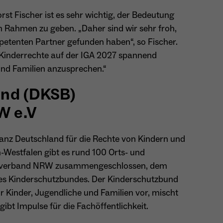
st Fischer ist es sehr wichtig, der Bedeutung
Name
_ga
Rahmen zu geben. „Daher sind wir sehr froh,
Anbieter
Google Analytics
etenten Partner gefunden haben“, so Fischer.
e Kinderrechte auf der IGA 2027 spannend
Laufzeit
1 Jahr
und Familien anzusprechen.“
Zweck
Unterscheidung der Webseitenbesucher.
und (DKSB)
W e.V
Name
_ga_TNS3S6RE8W
anz Deutschland für die Rechte von Kindern und
n-Westfalen gibt es rund 100 Orts- und
Anbieter
Google LLC
ndesverband NRW zusammengeschlossen, dem
Laufzeit
2 Jahre
es Kinderschutzbundes. Der Kinderschutzbund
Kinder, Jugendliche und Familien vor, mischt
Vergibt eine zufällige, pseudonyme ID, damit erkannt
Zweck
 gibt Impulse für die Fachöffentlichkeit.
wird, ob ein Besucher neu oder wiederkehrend ist.