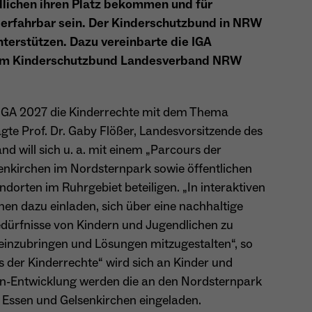
besitzt diese zu verwalten.
lichen ihren Platz bekommen und für
Name
_pk_ref.*
 erfahrbar sein. Der Kinderschutzbund in NRW
Anbieter
Matomo
nterstützen. Dazu vereinbarte die IGA
em Kinderschutzbund Landesverband NRW
Name
cookie_optin
Laufzeit
6 Monate
Anbieter
Sgalinski
Zweck
Speichert die Herkunft des Besuchers.
r IGA 2027 die Kinderrechte mit dem Thema
Laufzeit
1 Monat
gte Prof. Dr. Gaby Flößer, Landesvorsitzende des
d will sich u. a. mit einem „Parcours der
Speichert den Zustimmungsstatus des Benutzers
Zweck
Name
MATOMO_SESSID
enkirchen im Nordsternpark sowie öffentlichen
für Cookies auf der aktuellen Domäne.
orten im Ruhrgebiet beteiligen. „In interaktiven
Anbieter
Matomo
en dazu einladen, sich über eine nachhaltige
edürfnisse von Kindern und Jugendlichen zu
Laufzeit
Sitzung
 einzubringen und Lösungen mitzugestalten“, so
Temporäre Session-ID, ohne personenbezogene
s der Kinderrechte“ wird sich an Kinder und
Zweck
Daten.
een-Entwicklung werden die an den Nordsternpark
Essen und Gelsenkirchen eingeladen.