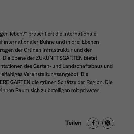
Name
_gcl_au
Anbieter
Google LLC
en leben?“ präsentiert die Internationale
f internationaler Bühne und in drei Ebenen
Laufzeit
4 Monate
fragen der Grünen Infrastruktur und der
- Wird von Google Ads / Google Tag Manager
en. Die Ebene der ZUKUNFTSGÄRTEN bietet
verwendet - Dient der Conversion-Erfassung und
sentationen des Garten- und Landschaftsbaus und
Zweck
Werbewirksamkeitsmessung - Hilft zu verstehen, wie
ielfältiges Veranstaltungsangebot. Die
Nutzer mit Anzeigen interagieren
RE GÄRTEN die grünen Schätze der Region. Die
nnen Raum sich zu beteiligen mit privaten
Name
_fbp
Anbieter
Meta Platforms Inc. (Facebook)
Teilen
Laufzeit
4 Monate