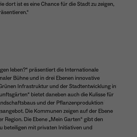
e dort ist es eine Chance für die Stadt zu zeigen,
- Wiedererkennung von Nutzern zwischen Websites -
präsentieren.“
Zweck
Ausspielung personalisierter Werbung - Messung
von Conversions aus Facebook-/Instagram-Werbung
en leben?“ präsentiert die Internationale
naler Bühne und in drei Ebenen innovative
Grünen Infrastruktur und der Stadtentwicklung in
nftsgärten“ bietet daneben auch die Kulisse für
andschaftsbaus und der Pflanzenproduktion
ungsangebot. Die Kommunen zeigen auf der Ebene
r Region. Die Ebene „Mein Garten“ gibt den
beteiligen mit privaten Initiativen und