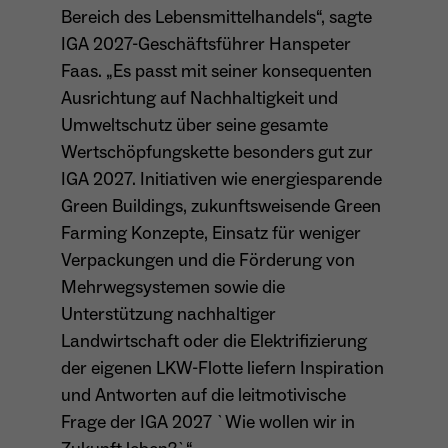
wiederkehrend ist.
Bereich des Lebensmittelhandels“, sagte
IGA 2027-Geschäftsführer Hanspeter
Faas. „Es passt mit seiner konsequenten
Ausrichtung auf Nachhaltigkeit und
Name
_gcl_au
Umweltschutz über seine gesamte
Anbieter
Google LLC
Wertschöpfungskette besonders gut zur
IGA 2027. Initiativen wie energiesparende
Laufzeit
4 Monate
Green Buildings, zukunftsweisende Green
Farming Konzepte, Einsatz für weniger
- Wird von Google Ads / Google Tag Manager
verwendet - Dient der Conversion-Erfassung
Verpackungen und die Förderung von
Zweck
und Werbewirksamkeitsmessung - Hilft zu
Mehrwegsystemen sowie die
verstehen, wie Nutzer mit Anzeigen
Unterstützung nachhaltiger
interagieren
Landwirtschaft oder die Elektrifizierung
der eigenen LKW-Flotte liefern Inspiration
und Antworten auf die leitmotivische
Name
_fbp
Frage der IGA 2027 `Wie wollen wir in