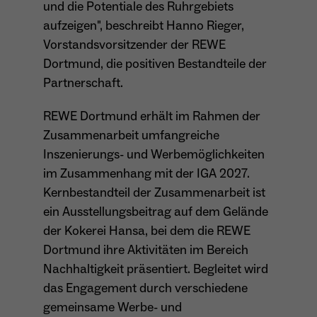
und die Potentiale des Ruhrgebiets
Dieser Cookie teilt der Webseite mit, ob ein
aufzeigen", beschreibt Hanno Rieger,
Name
_pk_ref.*
Zweck
Besucher im Typo3-Backend angemeldet ist
Vorstandsvorsitzender der REWE
und die Rechte besitzt diese zu verwalten.
Anbieter
Matomo
Dortmund, die positiven Bestandteile der
Partnerschaft.
Laufzeit
6 Monate
REWE Dortmund erhält im Rahmen der
Name
cookie_optin
Zweck
Speichert die Herkunft des Besuchers.
Zusammenarbeit umfangreiche
Anbieter
Sgalinski
Inszenierungs- und Werbemöglichkeiten
im Zusammenhang mit der IGA 2027.
Laufzeit
1 Monat
Name
MATOMO_SESSID
Kernbestandteil der Zusammenarbeit ist
Speichert den Zustimmungsstatus des
ein Ausstellungsbeitrag auf dem Gelände
Anbieter
Matomo
Zweck
Benutzers für Cookies auf der aktuellen
der Kokerei Hansa, bei dem die REWE
Domäne.
Laufzeit
Sitzung
Dortmund ihre Aktivitäten im Bereich
Nachhaltigkeit präsentiert. Begleitet wird
Temporäre Session-ID, ohne
Zweck
das Engagement durch verschiedene
personenbezogene Daten.
gemeinsame Werbe- und