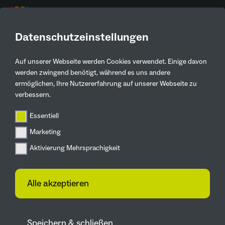
DE
Datenschutzeinstellungen
AKTUELLE
PRESSEMELDUNGEN
Auf unserer Webseite werden Cookies verwendet. Einige davon
werden zwingend benötigt, während es uns andere
ermöglichen, Ihre Nutzererfahrung auf unserer Webseite zu
Zurück
verbessern.
REWE wird offizieller
Essentiell
Partner der IGA 2027
Marketing
Aktivierung Mehrsprachigkeit
10.12.2025
Ausstellungsbeitrag und Kooperation
Alle akzeptieren
beim Ticketing geplant
Speichern & schließen