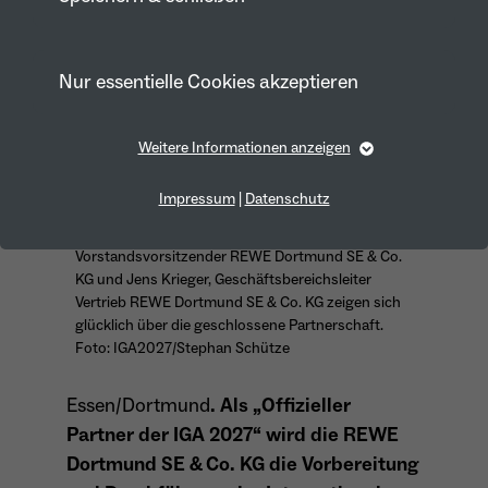
Nur essentielle Cookies akzeptieren
Weitere Informationen anzeigen
Essentiell
Essentielle Cookies werden für grundlegende Funktionen
Impressum
|
Datenschutz
vlnr: Hanspeter Faas, Sprecher der
der Webseite benötigt. Dadurch ist gewährleistet, dass die
Webseite einwandfrei funktioniert.
Geschäftsführung der IGA 2027, Hanno Rieger,
Vorstandsvorsitzender REWE Dortmund SE & Co.
Cookie-Informationen anzeigen
Name
fe_typo_user
KG und Jens Krieger, Geschäftsbereichsleiter
Vertrieb REWE Dortmund SE & Co. KG zeigen sich
Anbieter
TYPO3
glücklich über die geschlossene Partnerschaft.
Marketing
Foto: IGA2027/Stephan Schütze
Laufzeit
1 Year
Marketing-Cookies werden von uns verwendet, um das
Verhalten der Besuchenden auf der Webseite
Essen/Dortmund
. Als „Offizieller
Dieses Cookie wird verwendet, um Ihre
nachzuvollziehen. Es hilft uns die Nutzererfahrung der
Partner der IGA 2027“ wird die REWE
Website zu analysieren und die Inhalte zu verbessern.
Zweck
Cookie-Einstellungen für diese Website zu
Dortmund SE & Co. KG die Vorbereitung
speichern.
Cookie-Informationen anzeigen
Name
_pk_id*