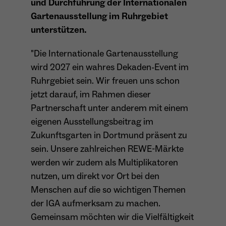
und Durchführung der Internationalen
Gartenausstellung im Ruhrgebiet
Anbieter
Matomo
Aktivierung Mehrsprachigkeit
unterstützen.
Name
PHPSESSID
Laufzeit
13 Monate
Diese Cookies ermöglichen die automatische Übersetzung
der Website-Inhalte durch GTranslate.
"Die Internationale Gartenausstellung
Anbieter
Session Cookies
Dient zur anonymen Wiedererkennung eines
Zweck
wird 2027 ein wahres Dekaden-Event im
Besuchers.
Cookie-Informationen anzeigen
Name
googtrans
Ruhrgebiet sein. Wir freuen uns schon
Sessio-Cookie wird beim Schliessen der
Laufzeit
Webseite wieder gelöscht
jetzt darauf, im Rahmen dieser
Anbieter
GTranslate Inc.
Partnerschaft unter anderem mit einem
PHPs Standard Sitzungs-Identifikation
Laufzeit
1 Jahr
Zweck
Name
_pk_ses*
eigenen Ausstellungsbeitrag im
(Formulare).
Zukunftsgarten in Dortmund präsent zu
Speichert die vom Nutzer gewählte Sprache
Anbieter
Matomo
sein. Unsere zahlreichen REWE-Märkte
Zweck
für die automatische Übersetzung der
Website.
werden wir zudem als Multiplikatoren
Laufzeit
30 Minuten
Name
be_typo_user
nutzen, um direkt vor Ort bei den
Speichert vorübergehend Daten der
Menschen auf die so wichtigen Themen
Zweck
Anbieter
TYPO3
aktuellen Sitzung.
der IGA aufmerksam zu machen.
Gemeinsam möchten wir die Vielfältigkeit
Laufzeit
Ende der Sitzung