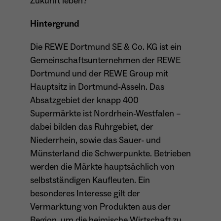
Zukunft leben?`“
Anbieter
Meta Platforms Inc. (Facebook)
Hintergrund
Laufzeit
4 Monate
Die REWE Dortmund SE & Co. KG ist ein
- Wiedererkennung von Nutzern zwischen
Gemeinschaftsunternehmen der REWE
Websites - Ausspielung personalisierter
Zweck
Werbung - Messung von Conversions aus
Dortmund und der REWE Group mit
Facebook-/Instagram-Werbung
Hauptsitz in Dortmund-Asseln. Das
Absatzgebiet der knapp 400
Supermärkte ist Nordrhein-Westfalen –
dabei bilden das Ruhrgebiet, der
Niederrhein, sowie das Sauer- und
Münsterland die Schwerpunkte. Betrieben
werden die Märkte hauptsächlich von
selbstständigen Kaufleuten. Ein
besonderes Interesse gilt der
Vermarktung von Produkten aus der
Region, um die heimische Wirtschaft zu