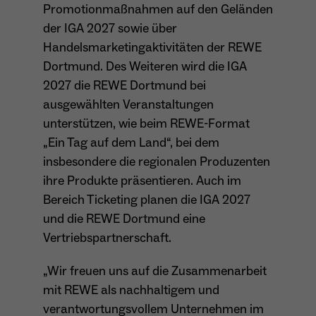
Promotionmaßnahmen auf den Geländen
der IGA 2027 sowie über
Name
_ga
Handelsmarketingaktivitäten der REWE
Dortmund. Des Weiteren wird die IGA
Anbieter
Google Analytics
2027 die REWE Dortmund bei
Laufzeit
1 Jahr
ausgewählten Veranstaltungen
unterstützen, wie beim REWE-Format
Zweck
Unterscheidung der Webseitenbesucher.
„Ein Tag auf dem Land“, bei dem
insbesondere die regionalen Produzenten
ihre Produkte präsentieren. Auch im
Bereich Ticketing planen die IGA 2027
Name
_ga_TNS3S6RE8W
und die REWE Dortmund eine
Anbieter
Google LLC
Vertriebspartnerschaft.
Laufzeit
2 Jahre
„Wir freuen uns auf die Zusammenarbeit
mit REWE als nachhaltigem und
Vergibt eine zufällige, pseudonyme ID, damit
Zweck
erkannt wird, ob ein Besucher neu oder
verantwortungsvollem Unternehmen im